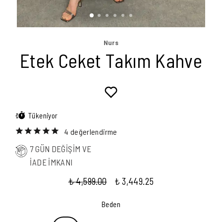
Nurs
Etek Ceket Takım Kahve
Tükeniyor
4 değerlendirme
7 GÜN DEĞİŞİM VE
İADE İMKANI
₺ 4,599.00
₺ 3,449.25
Beden