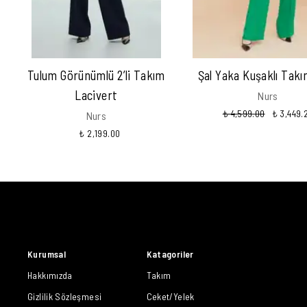
Tulum Görünümlü 2’li Takım
Şal Yaka Kuşaklı Takı
Lacivert
Nurs
₺ 4,599.00
₺ 3,449.
Nurs
₺ 2,199.00
Kurumsal
Katagoriler
Hakkımızda
Takım
Gizlilik Sözleşmesi
Ceket/Yelek