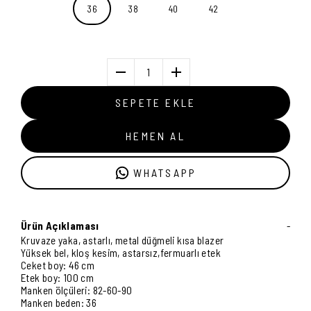
36
38
40
42
1
SEPETE EKLE
HEMEN AL
WHATSAPP
Ürün Açıklaması
-
Kruvaze yaka, astarlı, metal düğmeli kısa blazer
Yüksek bel, kloş kesim, astarsız,fermuarlı etek
Ceket boy: 46 cm
Etek boy: 100 cm
Manken ölçüleri: 82-60-90
Manken beden: 36