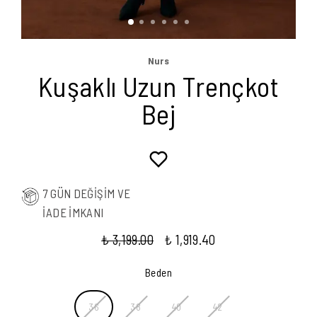
Nurs
Kuşaklı Uzun Trençkot
Bej
7 GÜN DEĞİŞİM VE
İADE İMKANI
₺ 3,199.00
₺ 1,919.40
Beden
36
38
40
42