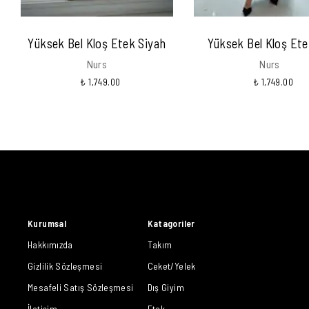
Yüksek Bel Kloş Etek Siyah
Yüksek Bel Kloş Ete
Nurs
Nurs
₺ 1,749.00
₺ 1,749.00
Kurumsal
Katagoriler
Hakkımızda
Takım
Gizlilik Sözleşmesi
Ceket/Yelek
Mesafeli Satış Sözleşmesi
Dış Giyim
İletişim
Etek