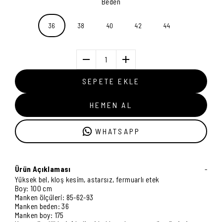
Beden
36
38
40
42
44
1
SEPETE EKLE
HEMEN AL
WHATSAPP
Ürün Açıklaması
-
Yüksek bel, kloş kesim, astarsız, fermuarlı etek
Boy: 100 cm
Manken ölçüleri: 85-62-93
Manken beden: 36
Manken boy: 175