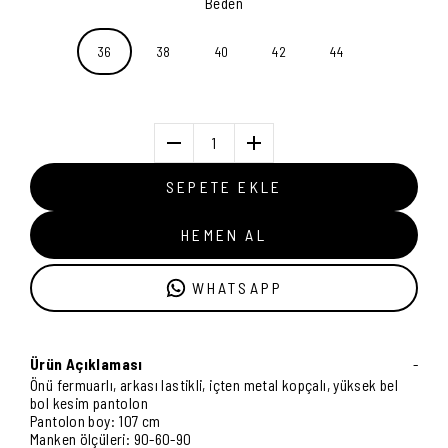
Beden
36
38
40
42
44
1
SEPETE EKLE
HEMEN AL
WHATSAPP
Ürün Açıklaması
-
Önü fermuarlı, arkası lastikli, içten metal kopçalı, yüksek bel
bol kesim pantolon
Pantolon boy: 107 cm
Manken ölçüleri: 90-60-90