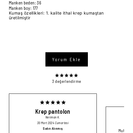
Manken beden: 36
Manken boy: 177
Kumaş özellikleri: 1. kalite ithal krep kumaştan
üretilmiştir
Yorum Ekle
3 değerlendirme
Krep pantolon
Neriman
K.
30 Mart 2024 Cumartesi
Satın Alınmış
Muhteşem