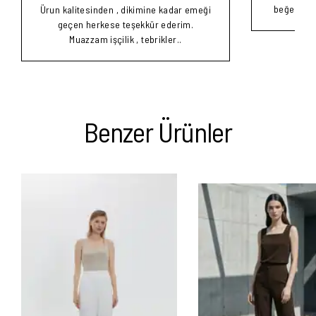
beğendim b
Ürun kalitesinden , dikimine kadar emeği
geçen herkese teşekkür ederim.
Muazzam işçilik , tebrikler..
Benzer Ürünler