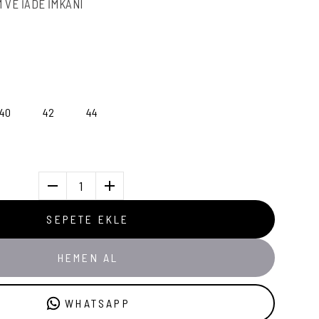
M VE İADE İMKANI
40
42
44
1
SEPETE EKLE
HEMEN AL
WHATSAPP