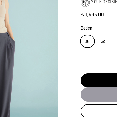
7 GÜN DEĞİŞİ
₺ 1,495.00
Beden
36
38