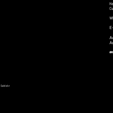
Ha
Cu
W
E
A
A
Of
 Saklıdır