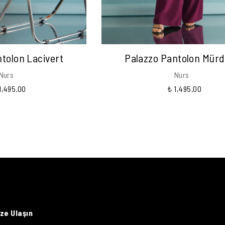
tolon Lacivert
Palazzo Pantolon Mür
Nurs
Nurs
1,495.00
₺ 1,495.00
ize Ulaşın