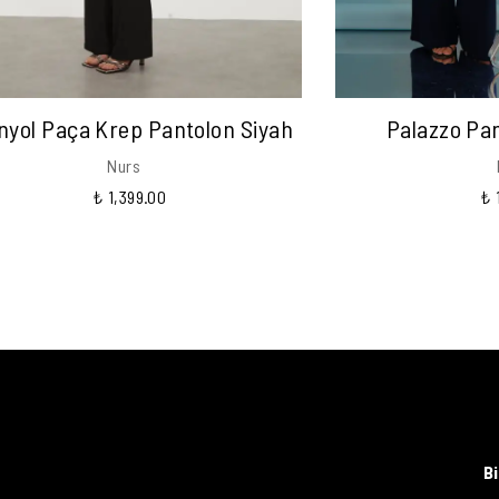
nyol Paça Krep Pantolon Siyah
Palazzo Pan
Nurs
₺ 1,399.00
₺ 
B