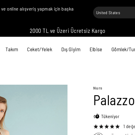
ve online alışveriş yapmak için başka
Tüm Ürünlerde Peşin Fiyatına 3 Taksit !
Takım
Ceket/Yelek
Dış Giyim
Elbise
Gömlek/Tu
Nurs
Palazzo
Tükeniyor
1 değ