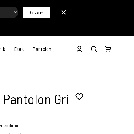
Devam
nik
Etek
Pantolon
 Pantolon Gri
erlendirme