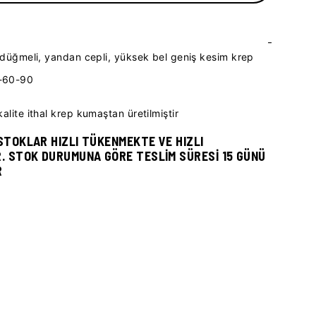
-
ı, düğmeli, yandan cepli, yüksek bel geniş kesim krep
2-60-90
kalite ithal krep kumaştan üretilmiştir
STOKLAR HIZLI TÜKENMEKTE VE HIZLI
. STOK DURUMUNA GÖRE TESLİM SÜRESİ 15 GÜNÜ
R