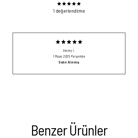
1 değerlendirme
Sevinç
İ.
1 Mayıs 2025 Perşembe
Satın Alınmış
Benzer Ürünler