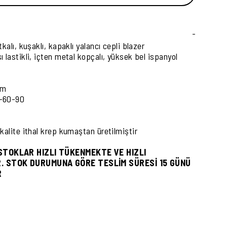
-
tkalı, kuşaklı, kapaklı yalancı cepli blazer
ı lastikli, içten metal kopçalı, yüksek bel ispanyol
cm
2-60-90
.kalite ithal krep kumaştan üretilmiştir
STOKLAR HIZLI TÜKENMEKTE VE HIZLI
. STOK DURUMUNA GÖRE TESLİM SÜRESİ 15 GÜNÜ
R