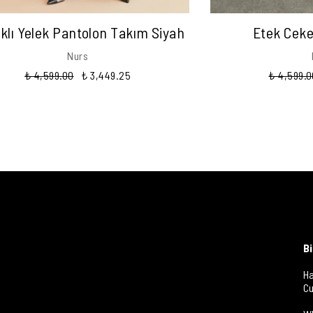
klı Yelek Pantolon Takım Siyah
Etek Ceke
Nurs
₺ 4,599.00
₺ 3,449.25
₺ 4,599.0
B
Ha
Cu