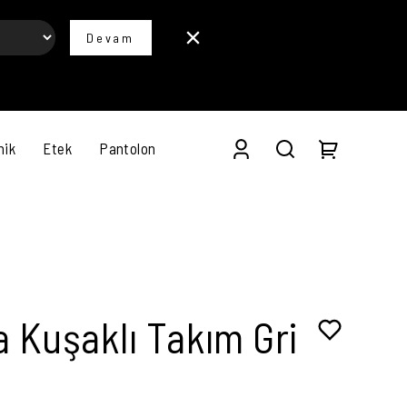
Devam
nik
Etek
Pantolon
a Kuşaklı Takım Gri