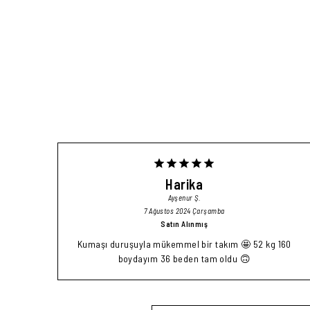
Harika
Ayşenur
Ş.
7 Ağustos 2024 Çarşamba
Satın Alınmış
Kumaşı duruşuyla mükemmel bir takım 🤩 52 kg 160
boydayım 36 beden tam oldu 🙃