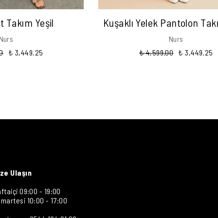
t Takım Yeşil
Kuşaklı Yelek Pantolon Ta
Nurs
Nurs
0
₺ 3,449.25
₺ 4,599.00
₺ 3,449.25
ize Ulaşın
ftaiçi 09:00 - 19:00
martesi 10:00 - 17:00