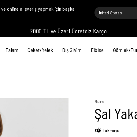
ve online alışveriş yapmak için başka
2000 TL ve Üzeri Ücretsiz Kargo
Takım
Ceket/Yelek
Dış Giyim
Elbise
Gömlek/Tu
Nurs
Şal Yak
Tükeniyor