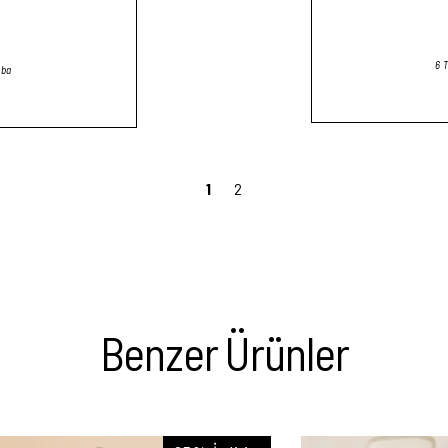
6 
mba
1
2
Benzer Ürünler