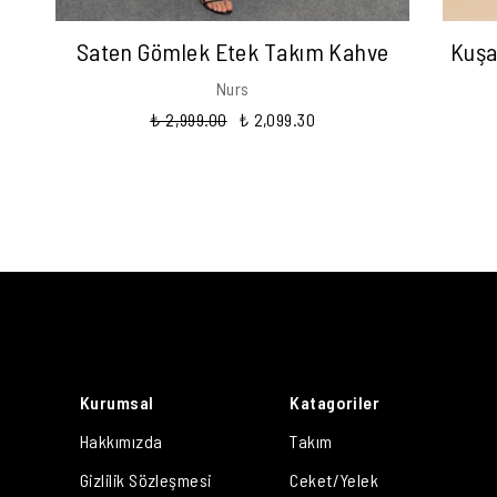
Saten Gömlek Etek Takım Kahve
Kuşa
Nurs
₺ 2,999.00
₺ 2,099.30
Kurumsal
Katagoriler
Hakkımızda
Takım
Gizlilik Sözleşmesi
Ceket/Yelek