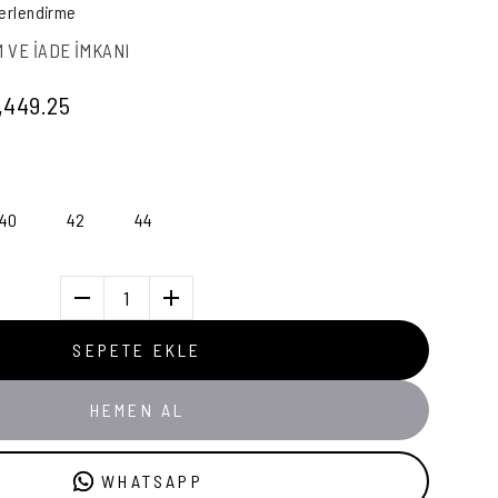
erlendirme
M VE İADE İMKANI
,449.25
40
42
44
1
SEPETE EKLE
HEMEN AL
WHATSAPP