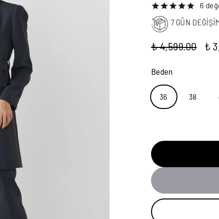
6 değ
7 GÜN DEĞİŞİ
₺ 4,599.00
₺ 3
Beden
36
38