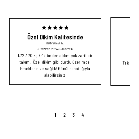
Şal
Özel Dikim Kalitesinde
Kübra Nur
N.
8 Haziran 2024 Cumartesi
1.72 / 70 kg / 42 beden aldım çok zarif bir
takım.. Özel dikim gibi durdu üzerimde.
Tek keli
Emeklerinize sağlık! Gönül rahatlığıyla
Ço
alabilirsiniz!
1
2
3
4