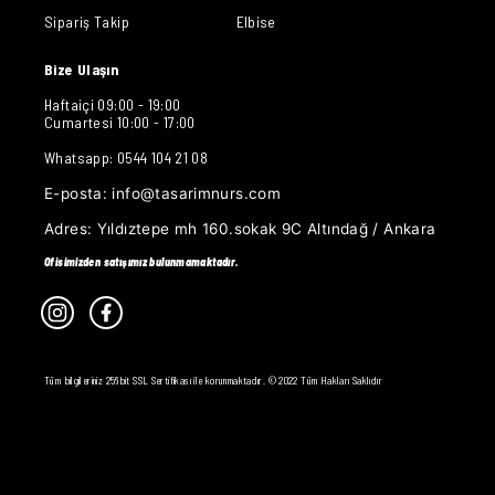
Sipariş Takip
Elbise
Bize Ulaşın
Haftaiçi 09:00 - 19:00
Cumartesi 10:00 - 17:00
Whatsapp: 0544 104 21 08
E-posta:
info@tasarimnurs.com
Adres:
Yıldıztepe mh 160.sokak 9C Altındağ / Ankara
Ofisimizden satışımız bulunmamaktadır.
Tüm bilgileriniz 256bit SSL Sertifikası ile korunmaktadır. © 2022 Tüm Hakları Saklıdır