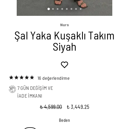
Nurs
Şal Yaka Kuşaklı Takım
Siyah
16 değerlendirme
7 GÜN DEĞİŞİM VE
İADE İMKANI
₺ 4,599.00
₺ 3,449.25
Beden