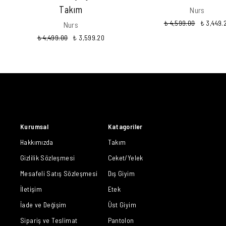
Takım
Nurs
₺ 4,599.00
₺ 3,449.
Nurs
₺ 4,499.00
₺ 3,599.20
Kurumsal
Katagoriler
Hakkımızda
Takım
Gizlilik Sözleşmesi
Ceket/Yelek
Mesafeli Satış Sözleşmesi
Dış Giyim
İletişim
Etek
İade ve Değişim
Üst Giyim
Sipariş ve Teslimat
Pantolon