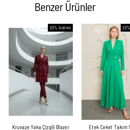
Benzer Ürünler
20% İndirim
25%
Kruvaze Yaka Çizgili Blazer
Etek Ceket Takım Y