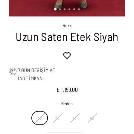
Nurs
Uzun Saten Etek Siyah
7 GÜN DEĞİŞİM VE
İADE İMKANI
₺ 1,159.00
Beden
36
38
40
42